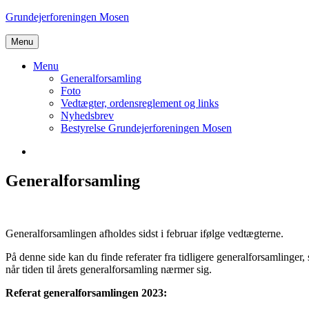
Skip
Grundejerforeningen Mosen
to
content
Menu
Menu
Generalforsamling
Foto
Vedtægter, ordensreglement og links
Nyhedsbrev
Bestyrelse Grundejerforeningen Mosen
Menu
Generalforsamling
Generalforsamlingen afholdes sidst i februar ifølge vedtægterne.
På denne side kan du finde referater fra tidligere generalforsamlinger,
når tiden til årets generalforsamling nærmer sig.
Referat generalforsamlingen 2023: